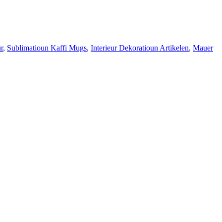
r
,
Sublimatioun Kaffi Mugs
,
Interieur Dekoratioun Artikelen
,
Mauer