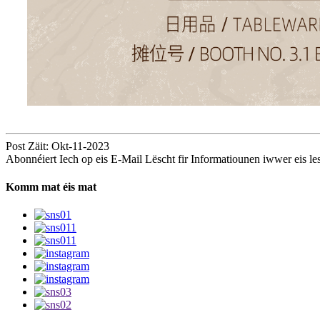
Post Zäit: Okt-11-2023
Abonnéiert Iech op eis E-Mail Lëscht fir Informatiounen iwwer eis le
Komm mat éis mat