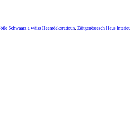
bile
Schwaarz a wäiss Heemdekoratioun
,
Zäitgenëssesch Haus Interieu