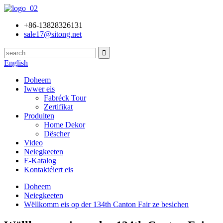
+86-13828326131
sale17@sitong.net
English
Doheem
Iwwer eis
Fabréck Tour
Zertifikat
Produiten
Home Dekor
Dëscher
Video
Neiegkeeten
E-Katalog
Kontaktéiert eis
Doheem
Neiegkeeten
Wëllkomm eis op der 134th Canton Fair ze besichen