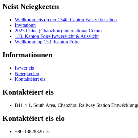
Neist Neiegkeeten
Wëllkomm eis op der 134th Canton Fair ze besichen
Invitatioun
2023 China (Chaozhou) International Ceram...
133. Kanton Foire Iwwersiicht & Aussiicht
Wëllkomm op 133. Kanton Foire
Informatiounen
Iwwer eis
Neiegkeeten
Kontaktéiert eis
Kontaktéiert eis
B11-4-1, South Area, Chaozhou Railway Station Entwécklung
Kontaktéiert eis elo
+86-13828326131