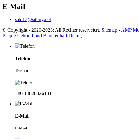
E-Mail
sale17@sitong.net
© Copyright - 2020-2023: All Rechter reservéiert.
Sitemap
-
AMP Mo
Plaque Dekor
,
Land Bauerenhaff Dekor
,
Telefon
Telefon
+86-13828326131
E-Mail
E-Mail